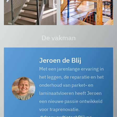
De vakman
Jeroen de Blij
Met een jarenlange ervaring in
het leggen, de reparatie en het
onderhoud van parket- en
laminaatvloeren heeft Jeroen
een nieuwe passie ontwikkeld
voor traprenovatie.