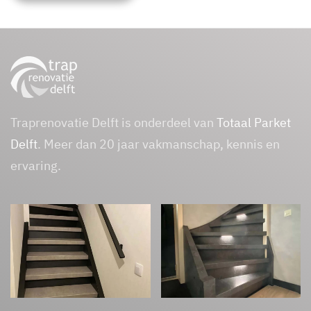
Traprenovatie Delft is onderdeel van
Totaal Parket
Delft
. Meer dan 20 jaar vakmanschap, kennis en
ervaring.