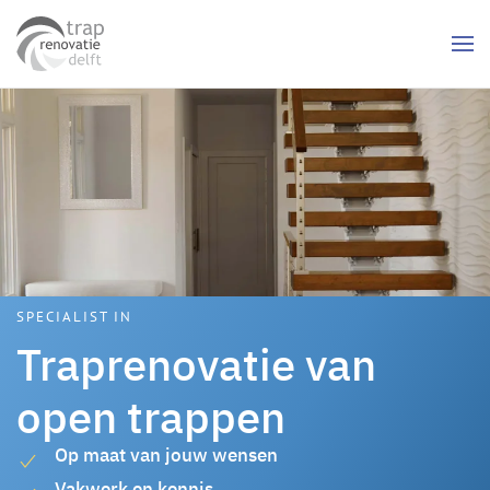
Skip to main content
SPECIALIST IN
Traprenovatie van
open trappen
Op maat van jouw wensen
Vakwerk en kennis